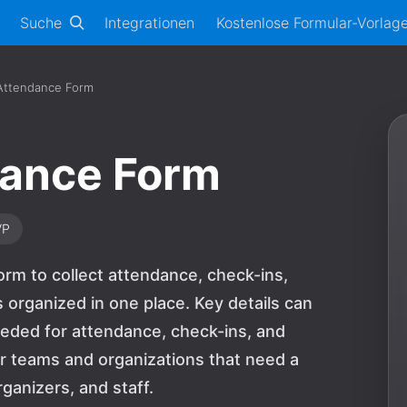
Suche
Integrationen
Kostenlose Formular-Vorlag
Attendance Form
dance Form
VP
rm to collect attendance, check-ins,
 organized in one place. Key details can
eeded for attendance, check-ins, and
 for teams and organizations that need a
ganizers, and staff.