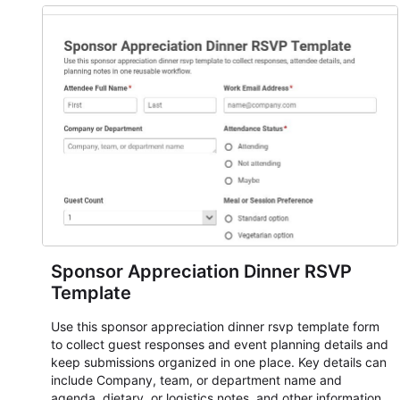
student enrollment, volunteer registration, business event
intake, and membership participation. It helps keep
responses standardized so organizers can evaluate
submissions, manage next steps, and maintain cleaner
registration records over time.
Sponsor Appreciation Dinner RSVP
Template
Use this sponsor appreciation dinner rsvp template form
to collect guest responses and event planning details and
keep submissions organized in one place. Key details can
include Company, team, or department name and
agenda, dietary, or logistics notes, and other information