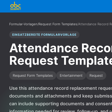
Formular-Vorlagen
/
Request Form Templates
/
Attendance Record R
EINSATZBEREITE FORMULARVORLAGE
Attendance Reco
Request Templat
Request Form Templates
Entertainment
Request
Use this attendance record replacement reques
documents and attachments and keep submissio
can include supporting documents and consen
information needed for review, follow-up, and re