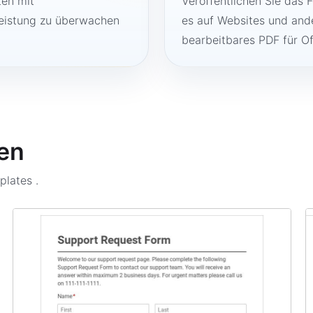
ten mit
Veröffentlichen Sie das 
Leistung zu überwachen
es auf Websites und ande
bearbeitbares PDF für O
en
plates
.