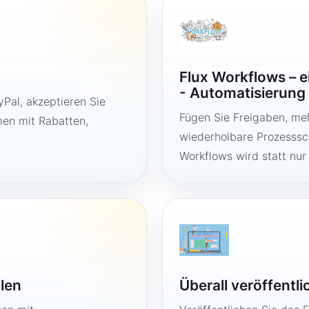
Flux Workflows – 
- Automatisierung
Pal, akzeptieren Sie
Fügen Sie Freigaben, me
en mit Rabatten,
wiederholbare Prozesssch
Workflows wird statt nur
llen
Überall veröffentl