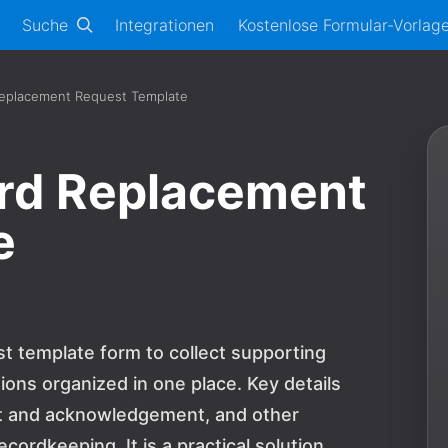
Suche
Integrationen
Kostenlose Formular-Vorlag
eplacement Request Template
rd Replacement
e
t template form to collect supporting
ns organized in one place. Key details
t and acknowledgement, and other
cordkeeping. It is a practical solution