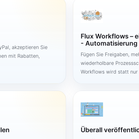
Flux Workflows – 
- Automatisierung
Pal, akzeptieren Sie
Fügen Sie Freigaben, me
en mit Rabatten,
wiederholbare Prozesssch
Workflows wird statt nur
llen
Überall veröffentl