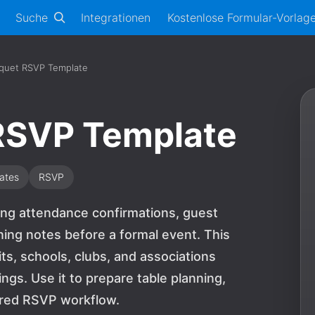
Suche
Integrationen
Kostenlose Formular-Vorlag
quet RSVP Template
RSVP Template
ates
RSVP
ing attendance confirmations, guest
ing notes before a formal event. This
ts, schools, clubs, and associations
ngs. Use it to prepare table planning,
tured RSVP workflow.