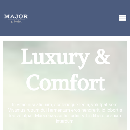
Luxury &
Comfort
In vitae nisi aliquam, scelerisque leo a, volutpat sem.
Vivamus rutrum dui fermentum eros hendrerit, id lobortis
leo volutpat. Maecenas sollicitudin est in libero pretium
interdum.